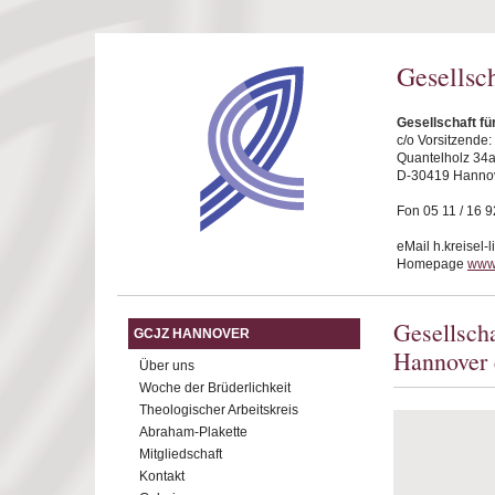
Direkt zum Inhalt
Gesellsc
Gesellschaft f
c/o Vorsitzende
Quantelholz 34
D-30419 Hanno
Fon 05 11 / 16 9
eMail h.kreisel-
Homepage
www
Gesellsch
GCJZ HANNOVER
Hannover 
Über uns
Woche der Brüderlichkeit
Theologischer Arbeitskreis
Abraham-Plakette
Mitgliedschaft
Kontakt