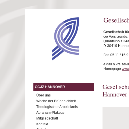
Direkt zum Inhalt
Gesellsc
Gesellschaft f
c/o Vorsitzende
Quantelholz 34
D-30419 Hanno
Fon 05 11 / 16 9
eMail h.kreisel-
Homepage
www
Gesellsch
GCJZ HANNOVER
Hannover 
Über uns
Woche der Brüderlichkeit
Theologischer Arbeitskreis
Abraham-Plakette
Mitgliedschaft
Kontakt