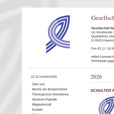
Direkt zum Inhalt
Gesellsc
Gesellschaft f
c/o Vorsitzende
Quantelholz 34
D-30419 Hanno
Fon 05 11 / 16 9
eMail h.kreisel-
Homepage
www
2026
GCJZ HANNOVER
Über uns
Woche der Brüderlichkeit
SCHULTER A
Theologischer Arbeitskreis
Abraham-Plakette
Mitgliedschaft
Kontakt