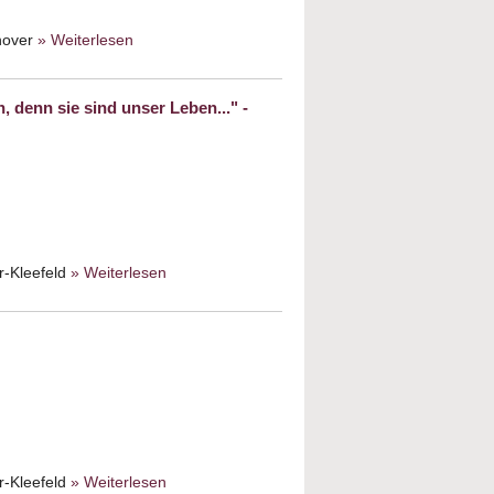
nnover
» Weiterlesen
about
Mitgliederversammlung
 denn sie sind unser Leben..." -
r-Kleefeld
» Weiterlesen
about "Wir wollen
uns an den Worten
deiner Lehre und
Gebote freuen,
denn sie sind unser
Leben..." - Gebote
im Judentum
r-Kleefeld
» Weiterlesen
about Die Kahans