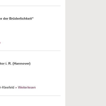
aus Baku - Eine
Familienbiographie
 der Brüderlichkeit“
n
about Mensch, wo bist Du? Gemeinsam
gegen Judenfeindschaft
r i. R. (Hannover)
r-Kleefeld
» Weiterlesen
about Mein Weg
ins christlich-
jüdische Gespräch