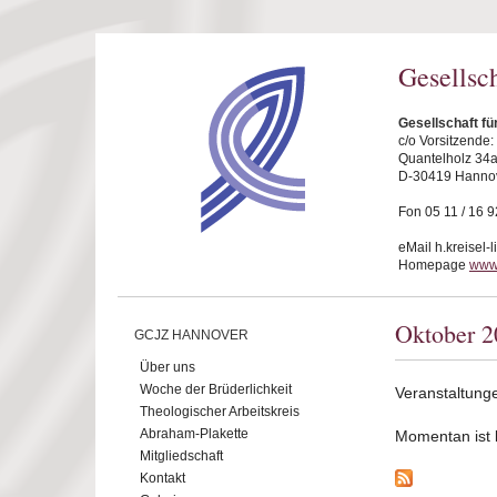
Direkt zum Inhalt
Gesellsc
Gesellschaft f
c/o Vorsitzende
Quantelholz 34
D-30419 Hanno
Fon 05 11 / 16 9
eMail h.kreisel-
Homepage
www
Oktober 2
GCJZ HANNOVER
Über uns
Woche der Brüderlichkeit
Veranstaltung
Theologischer Arbeitskreis
Abraham-Plakette
Momentan ist ke
Mitgliedschaft
Kontakt