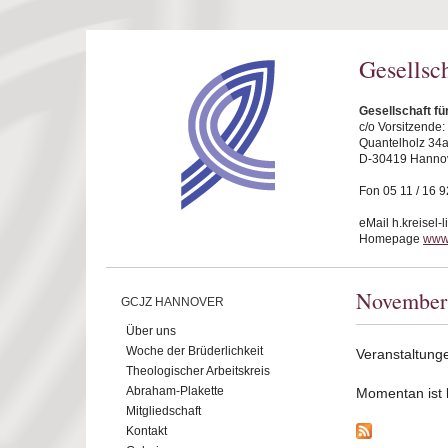
Direkt zum Inhalt
Gesellsc
Gesellschaft f
c/o Vorsitzende
Quantelholz 34
D-30419 Hanno
Fon 05 11 / 16 9
eMail h.kreisel-
Homepage
www
November
GCJZ HANNOVER
Über uns
Woche der Brüderlichkeit
Veranstaltun
Theologischer Arbeitskreis
Abraham-Plakette
Momentan ist ke
Mitgliedschaft
Kontakt