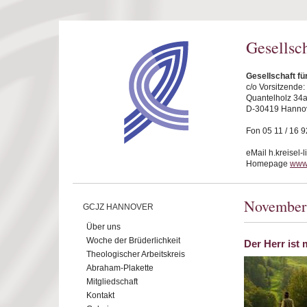
Direkt zum Inhalt
Gesellsc
Gesellschaft f
c/o Vorsitzende
Quantelholz 34
D-30419 Hanno
Fon 05 11 / 16 9
eMail h.kreisel-
Homepage
www
November
GCJZ HANNOVER
Über uns
Woche der Brüderlichkeit
Der Herr ist 
Theologischer Arbeitskreis
Abraham-Plakette
Mitgliedschaft
Kontakt