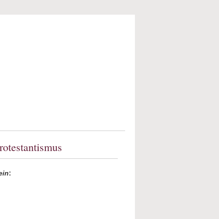
rotestantismus
ein
: