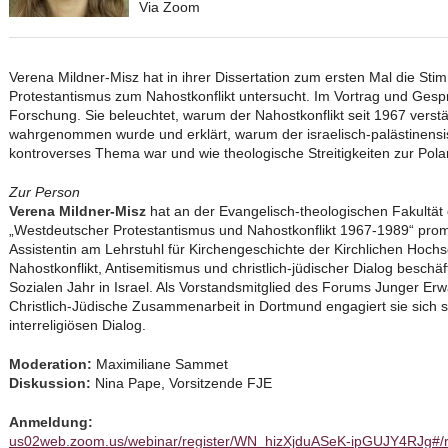
Via Zoom
Verena Mildner-Misz hat in ihrer Dissertation zum ersten Mal die St
Protestantismus zum Nahostkonflikt untersucht. Im Vortrag und Gespräc
Forschung. Sie beleuchtet, warum der Nahostkonflikt seit 1967 verst
wahrgenommen wurde und erklärt, warum der israelisch-palästinensis
kontroverses Thema war und wie theologische Streitigkeiten zur Pola
Zur Person
Verena Mildner-Misz
hat an der Evangelisch-theologischen Fakultät
„Westdeutscher Protestantismus und Nahostkonflikt 1967-1989“ promov
Assistentin am Lehrstuhl für Kirchengeschichte der Kirchlichen Hoc
Nahostkonflikt, Antisemitismus und christlich-jüdischer Dialog beschäf
Sozialen Jahr in Israel. Als Vorstandsmitglied des Forums Junger Er
Christlich-Jüdische Zusammenarbeit in Dortmund engagiert sie sich se
interreligiösen Dialog.
Moderation:
Maximiliane Sammet
Diskussion:
Nina Pape, Vorsitzende FJE
Anmeldung:
us02web.zoom.us/webinar/register/WN_hizXjduASeK-ipGUJY4RJg#/re