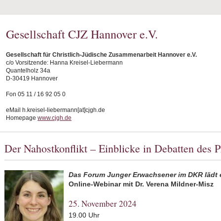
Gesellschaft CJZ Hannover e.V.
Gesellschaft für Christlich-Jüdische Zusammenarbeit Hannover e.V.
c/o Vorsitzende: Hanna Kreisel-Liebermann
Quantelholz 34a
D-30419 Hannover
Fon 05 11 / 16 92 05 0
eMail h.kreisel-liebermann[at]cjgh.de
Homepage
www.cjgh.de
Der Nahostkonflikt – Einblicke in Debatten des P
Das Forum Junger Erwachsener im DKR lädt 
Online-Webinar mit Dr. Verena Mildner-Misz
25. November 2024
19.00 Uhr