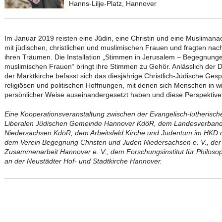
Hanns-Lilje-Platz, Hannover
Im Januar 2019 reisten eine Jüdin, eine Christin und eine Muslima
mit jüdischen, christlichen und muslimischen Frauen und fragten nac
ihren Träumen. Die Installation „Stimmen in Jerusalem – Begegnungen
muslimischen Frauen“ bringt ihre Stimmen zu Gehör. Anlässlich der D
der Marktkirche befasst sich das diesjährige Christlich-Jüdische Ges
religiösen und politischen Hoffnungen, mit denen sich Menschen in wi
persönlicher Weise auseinandergesetzt haben und diese Perspektive
Eine Kooperationsveranstaltung zwischen der Evangelisch-lutherisc
Liberalen Jüdischen Gemeinde Hannover KdöR, dem Landesverband
Niedersachsen KdöR, dem Arbeitsfeld Kirche und Judentum im HKD d
dem Verein Begegnung Christen und Juden Niedersachsen e. V., der G
Zusammenarbeit Hannover e. V., dem Forschungsinstitut für Philos
an der Neustädter Hof- und Stadtkirche Hannover.