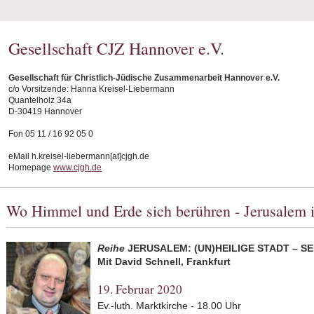
Gesellschaft CJZ Hannover e.V.
Gesellschaft für Christlich-Jüdische Zusammenarbeit Hannover e.V.
c/o Vorsitzende: Hanna Kreisel-Liebermann
Quantelholz 34a
D-30419 Hannover
Fon 05 11 / 16 92 05 0
eMail h.kreisel-liebermann[at]cjgh.de
Homepage
www.cjgh.de
Wo Himmel und Erde sich berühren - Jerusalem 
Reihe
JERUSALEM: (UN)HEILIGE STADT – 
Mit David Schnell, Frankfurt
19. Februar 2020
Ev.-luth. Marktkirche - 18.00 Uhr