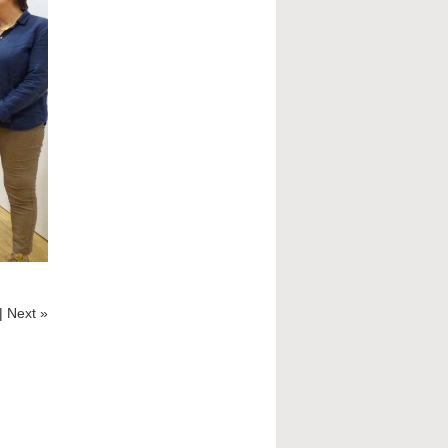
|
Next »