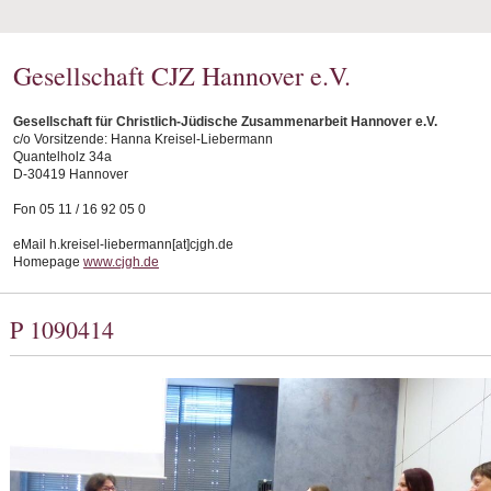
Gesellschaft CJZ Hannover e.V.
Gesellschaft für Christlich-Jüdische Zusammenarbeit Hannover e.V.
c/o Vorsitzende: Hanna Kreisel-Liebermann
Quantelholz 34a
D-30419 Hannover
Fon 05 11 / 16 92 05 0
eMail h.kreisel-liebermann[at]cjgh.de
Homepage
www.cjgh.de
P 1090414