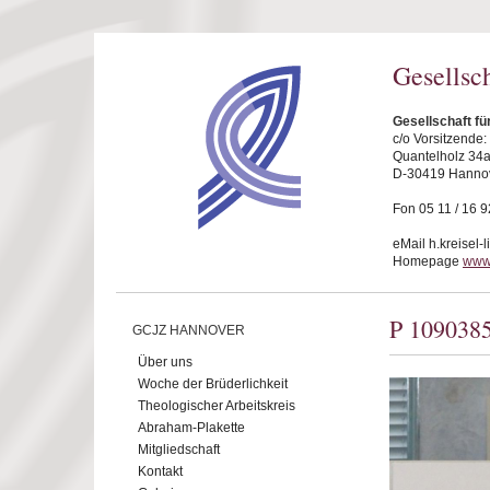
Direkt zum Inhalt
Gesellsc
Gesellschaft f
c/o Vorsitzende
Quantelholz 34
D-30419 Hanno
Fon 05 11 / 16 9
eMail h.kreisel-
Homepage
www
P 109038
GCJZ HANNOVER
Über uns
Woche der Brüderlichkeit
Theologischer Arbeitskreis
Abraham-Plakette
Mitgliedschaft
Kontakt