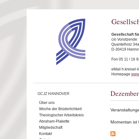
Direkt zum Inhalt
Gesellsc
Gesellschaft f
c/o Vorsitzende
Quantelholz 34
D-30419 Hanno
Fon 05 11 / 16 9
eMail h.kreisel-
Homepage
www
Dezember
GCJZ HANNOVER
Über uns
Woche der Brüderlichkeit
Veranstaltun
Theologischer Arbeitskreis
Abraham-Plakette
Momentan ist ke
Mitgliedschaft
Kontakt