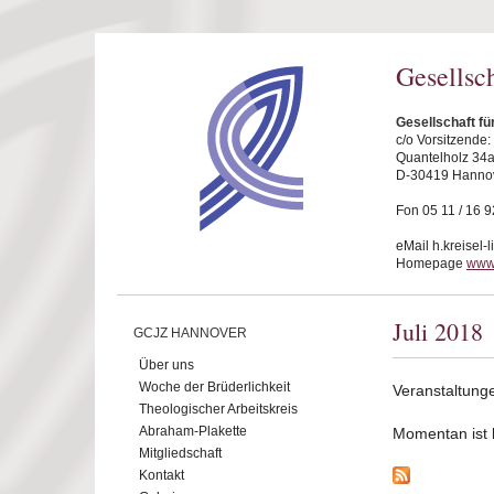
Direkt zum Inhalt
Gesellsc
Gesellschaft f
c/o Vorsitzende
Quantelholz 34
D-30419 Hanno
Fon 05 11 / 16 9
eMail h.kreisel-
Homepage
www
Juli 2018
GCJZ HANNOVER
Über uns
Woche der Brüderlichkeit
Veranstaltunge
Theologischer Arbeitskreis
Abraham-Plakette
Momentan ist ke
Mitgliedschaft
Kontakt