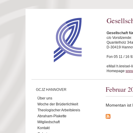
Direkt zum Inhalt
Gesellsc
Gesellschaft f
c/o Vorsitzende
Quantelholz 34
D-30419 Hanno
Fon 05 11 / 16 9
eMail h.kreisel-
Homepage
www
Februar 2
GCJZ HANNOVER
Über uns
Woche der Brüderlichkeit
Momentan ist ke
Theologischer Arbeitskreis
Abraham-Plakette
Mitgliedschaft
Kontakt