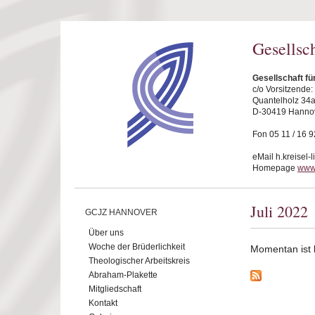
Direkt zum Inhalt
Gesellsc
Gesellschaft f
c/o Vorsitzende
Quantelholz 34
D-30419 Hanno
Fon 05 11 / 16 9
eMail h.kreisel-
Homepage
www
Juli 2022
GCJZ HANNOVER
Über uns
Woche der Brüderlichkeit
Momentan ist ke
Theologischer Arbeitskreis
Abraham-Plakette
Mitgliedschaft
Kontakt