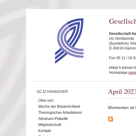
Direkt zum Inhalt
Gesellsc
Gesellschaft f
c/o Vorsitzende
Quantelholz 34
D-30419 Hanno
Fon 05 11 / 16 9
eMail h.kreisel-
Homepage
www
April 202
GCJZ HANNOVER
Über uns
Woche der Brüderlichkeit
Momentan ist ke
Theologischer Arbeitskreis
Abraham-Plakette
Mitgliedschaft
Kontakt