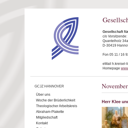
Direkt zum Inhalt
Gesellsc
Gesellschaft f
c/o Vorsitzende
Quantelholz 34
D-30419 Hanno
Fon 05 11 / 16 9
eMail h.kreisel-
Homepage
www
November
GCJZ HANNOVER
Über uns
Woche der Brüderlichkeit
Herr Klee un
Theologischer Arbeitskreis
Abraham-Plakette
Mitgliedschaft
Kontakt