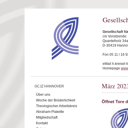
Direkt zum Inhalt
Gesellsc
Gesellschaft f
c/o Vorsitzende
Quantelholz 34
D-30419 Hanno
Fon 05 11 / 16 9
eMail h.kreisel-
Homepage
www
März 202
GCJZ HANNOVER
Über uns
Woche der Brüderlichkeit
Öffnet Tore 
Theologischer Arbeitskreis
Abraham-Plakette
Mitgliedschaft
Kontakt